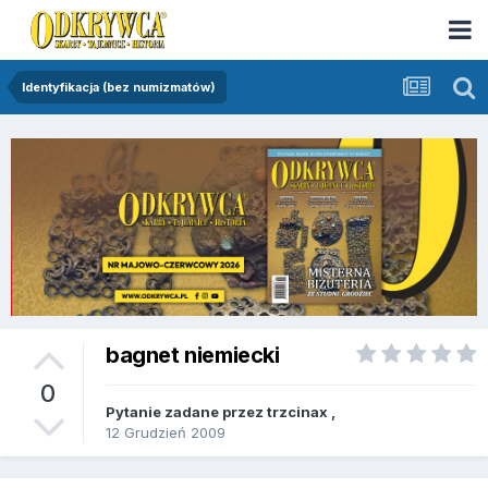
Identyfikacja (bez numizmatów)
bagnet niemiecki
0
Pytanie zadane przez
trzcinax
,
12 Grudzień 2009