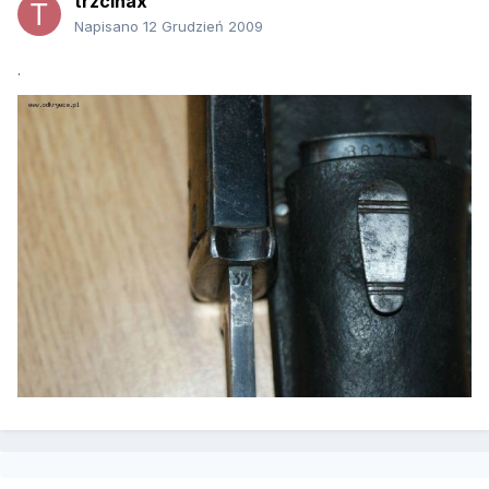
trzcinax
Napisano
12 Grudzień 2009
.