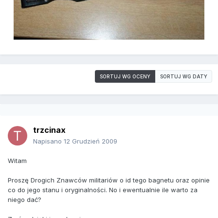
SORTUJ WG OCENY
SORTUJ WG DATY
trzcinax
Napisano
12 Grudzień 2009
Witam
Proszę Drogich Znawców militariów o id tego bagnetu oraz opinie
co do jego stanu i oryginalności. No i ewentualnie ile warto za
niego dać?