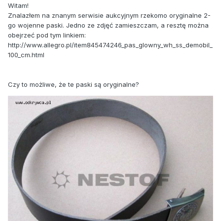
Witam!
Znalazłem na znanym serwisie aukcyjnym rzekomo oryginalne 2-
go wojenne paski. Jedno ze zdjęć zamieszczam, a resztę można
obejrzeć pod tym linkiem:
http://www.allegro.pl/item845474246_pas_glowny_wh_ss_demobil_
100_cm.html
Czy to możliwe, że te paski są oryginalne?