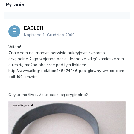
Pytanie
EAGLE11
Napisano
11 Grudzień 2009
Witam!
Znalazłem na znanym serwisie aukcyjnym rzekomo
oryginalne 2-go wojenne paski. Jedno ze zdjęć zamieszczam,
a resztę można obejrzeć pod tym linkiem:
http://www.allegro.pl/item845474246_pas_glowny_wh_ss_dem
obil_100_cm.html
Czy to możliwe, że te paski są oryginalne?