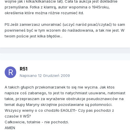
wojnie jak i kilka/kilkanaście lat). Cała ta aukcja jest dokładnie
przemyślana. Fotka z klamrą, autor wspomina o 1945roku,
określenia które można różnie rozumieć itd.
PS:Jeśli zamierzasz umoralniać (uczyć naród pisać/czytać) to sam
powinieneś być w tym wzorem do naśladowania, a tak nie jest. W
twoim poście jest kilka błędów...
R51
Napisano
12 Grudzień 2009
A takich głupich przekomarzanek to się nie wycina. Jak ktos
napisze coś zabanego, to jest to natychmiast usuwane, natomiast
takie, przepraszam za wyrażenie obstrukcje pseudoznawców na
temat dupy Maryny skrzętnie pozostawiane są potomności.
Wszyscy wiemy o co chodziło EAGLE11- Czy pas pochodzi z
czasów II WŚ?
Całkowicie, totalnie - nie pochodzi.
AMEN