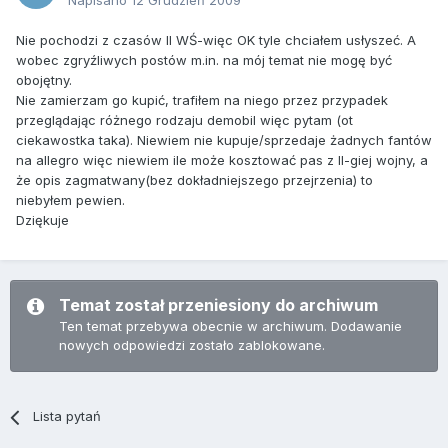
Napisano
12 Grudzień 2009
Nie pochodzi z czasów II WŚ-więc OK tyle chciałem usłyszeć. A
wobec zgryźliwych postów m.in. na mój temat nie mogę być
obojętny.
Nie zamierzam go kupić, trafiłem na niego przez przypadek
przeglądając różnego rodzaju demobil więc pytam (ot
ciekawostka taka). Niewiem nie kupuje/sprzedaje żadnych fantów
na allegro więc niewiem ile może kosztować pas z II-giej wojny, a
że opis zagmatwany(bez dokładniejszego przejrzenia) to
niebyłem pewien.
Dziękuje
Temat został przeniesiony do archiwum
Ten temat przebywa obecnie w archiwum. Dodawanie
nowych odpowiedzi zostało zablokowane.
Lista pytań