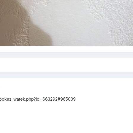
9
pl/pokaz_watek.php?id=663292#965039