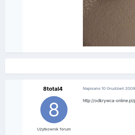
8total4
Napisano
10 Grudzień 200
http://odkrywca-online.
Użytkownik forum