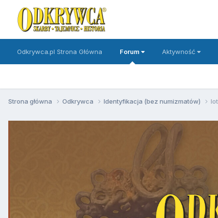
Odkrywca.pl Strona Główna
Forum
Aktywność
Strona główna
Odkrywca
Identyfikacja (bez numizmatów)
lo