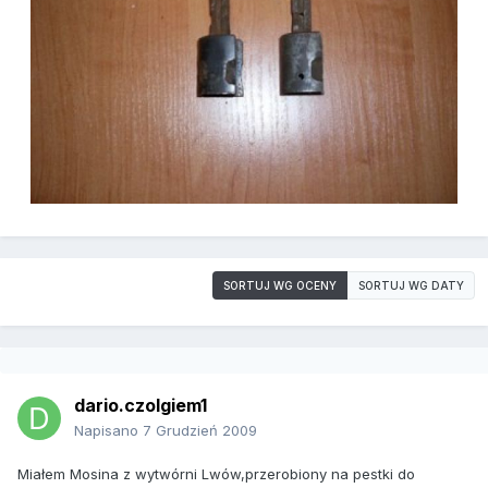
SORTUJ WG OCENY
SORTUJ WG DATY
dario.czolgiem1
Napisano
7 Grudzień 2009
Miałem Mosina z wytwórni Lwów,przerobiony na pestki do