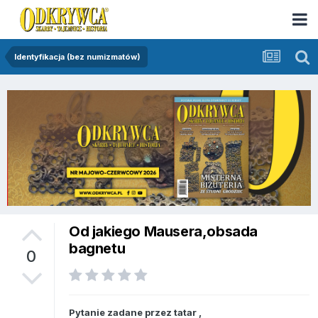
Identyfikacja (bez numizmatów)
Od jakiego Mausera,obsada
bagnetu
0
Pytanie zadane przez
tatar
,