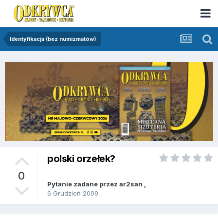
Identyfikacja (bez numizmatów)
polski orzełek?
0
Pytanie zadane przez
ar2san
,
6 Grudzień 2009