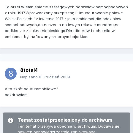
To orzel w emblemacie szeregowych oddzialow samochodowych
z roku 1917.Wprowadzony przepisem; ''Umundurowanie polowe
Wojsk Polskich'' z kwietnia 1917 r jako emblemat dla oddzialow
samochodowych,do noszenia na lewym rekawie munduru,na
podkladzie z sukna niebieskiego.Dla oficerow i ochotnikow
emblemat byl haftowany srebrnym bajorkiem
8total4
Napisano
6 Grudzień 2009
A to skrót od Automobilowe".
pozdrawiam.
Temat został przeniesiony do archiwum
Ten temat przebywa obecnie w archiwum. Dodawanie
nowych odpowiedzi zostało zablokowane.