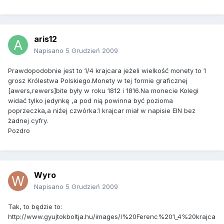
aris12
Napisano
5 Grudzień 2009
Prawdopodobnie jest to 1/4 krajcara jeżeli wielkość monety to 1
grosz Królestwa Polskiego.Monety w tej formie graficznej
[awers,rewers]bite były w roku 1812 i 1816.Na monecie Kolegi
widać tylko jedynkę ,a pod nią powinna być pozioma
poprzeczka,a niżej czwórka.1 krajcar miał w napisie EIN bez
żadnej cyfry.
Pozdro
Wyro
Napisano
5 Grudzień 2009
Tak, to będzie to:
http://www.gyujtokboltja.hu/images/I%20Ferenc%201_4%20krajca