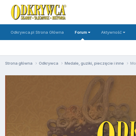
Odkrywca.pl Strona Główna
Forum
Aktywność
Strona główna
Odkrywca
Medale, guziki, pieczęcie i inne
Mo