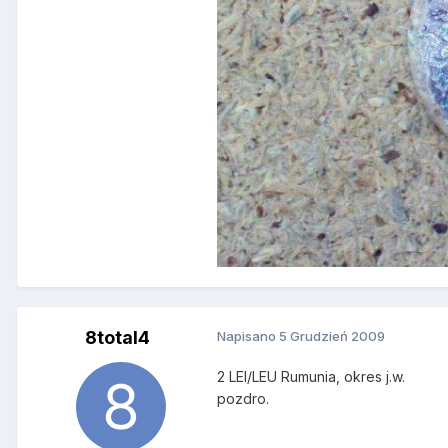
8total4
Napisano
5 Grudzień 2009
2 LEI/LEU Rumunia, okres j.w.
pozdro.