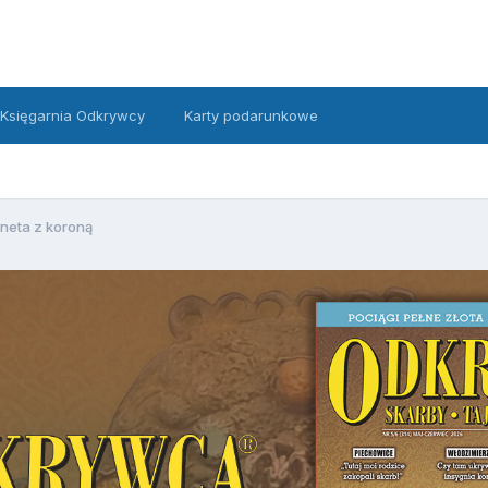
Księgarnia Odkrywcy
Karty podarunkowe
neta z koroną