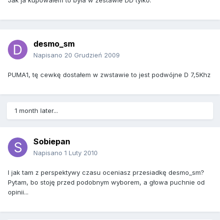
Jak ja kupowałem to była w zestawie DD tylko.
desmo_sm
Napisano
20 Grudzień 2009
PUMA1, tę cewkę dostałem w zwstawie to jest podwójne D 7,5Khz
1 month later...
Sobiepan
Napisano
1 Luty 2010
I jak tam z perspektywy czasu oceniasz przesiadkę desmo_sm?
Pytam, bo stoję przed podobnym wyborem, a głowa puchnie od
opinii...