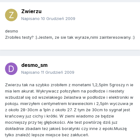
Zwierzu
Napisano
10 Grudzień 2009
desmo
Zrobiłes testy? :).Jestem, ze sie tak wyraze,nimi zainteresowany. :)
desmo_sm
Napisano
11 Grudzień 2009
Zwierzu tak na szybko zrobiłem z monetami 1,2,5plm 5groszy n ie
mia lem akurat. Wykrywacz połozyłem na podłodze i niestety
wzbudzał się od wszelakiego żelastwa w podłodze i elektroniki w
pokoju. mierzyłem centymetrem kraweieckim i 2,5pln wyczuwa je
z około 28-30cm a 1pln z około 27. Z tym że 30cm to sygnał jest
krańcowy juz cichy i krótki. W ziemi wiadomo ze będzie
mocniejszy przy tej głębokości. Ale test powtórzę dziś juz
dokładnie zbadam tez jakieś boratynki czy inne z epoki.Muszę
tylko znaleźć lepsze miejsce bez zakłuceń.