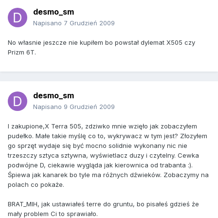
desmo_sm
Napisano
7 Grudzień 2009
No własnie jeszcze nie kupiłem bo powstał dylemat X505 czy
Prizm 6T.
desmo_sm
Napisano
9 Grudzień 2009
I zakupione,X Terra 505, zdziwko mnie wzięło jak zobaczyłem
pudełko. Małe takie myślę co to, wykrywacz w tym jest? Złozyłem
go sprzęt wydaje się być mocno solidnie wykonany nic nie
trzeszczy sztyca sztywna, wyświetlacz duzy i czytelny. Cewka
podwójne D, ciekawie wygląda jak kierownica od trabanta :).
Śpiewa jak kanarek bo tyle ma różnych dźwieków. Zobaczymy na
polach co pokaże.
BRAT_MIH, jak ustawiałeś terre do gruntu, bo pisałeś gdzieś że
mały problem Ci to sprawiało.