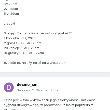
1zł 28cm
2zł 29cm
5 zł 29cm
--------------
z epoki
Szeląg -Cu, Jana Kazimierza(boratynaka) 24cm
1 kopiejka -CU, 26cm
2 grosze SAP -AG 28cm
20 kopiejek -AG, 28cm
10 groszy 1840 -AG, 27cm
czułość 18, należy odjąć od wyniku 2 cm
desmo_sm
Napisano
11 Grudzień 2009
Fajne jest w tym wykrywaczu jego selektywność i miękkość
sygnału dźwiękowego, w porównaniu z moim poprzednim
ACE250.