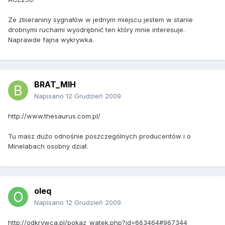
Ze zbieraniny sygnałów w jednym miejscu jestem w stanie
drobnymi ruchami wyodrębnić ten który mnie interesuje.
Naprawde fajna wykrywka.
BRAT_MIH
Napisano
12 Grudzień 2009
http://www.thesaurus.com.pl/
Tu masz dużo odnośnie poszczególnych producentów i o
Minelabach osobny dział.
oleq
Napisano
12 Grudzień 2009
http://odkrywca.pl/pokaz_watek.php?id=663464#967344