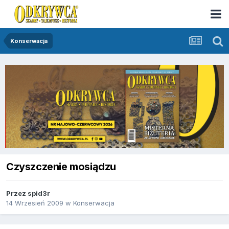
Konserwacja
Czyszczenie mosiądzu
Przez
spid3r
14 Wrzesień 2009
w
Konserwacja