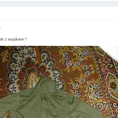
9
ek z wojskiem ?