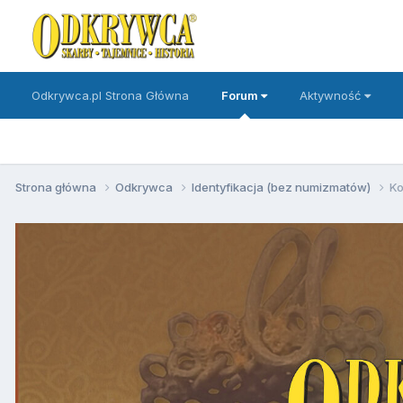
Odkrywca.pl Strona Główna
Forum
Aktywność
Strona główna
Odkrywca
Identyfikacja (bez numizmatów)
K