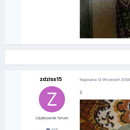
zdziss15
Napisano
12 Wrzesień 200
2
Użytkownik forum
345