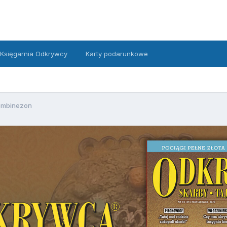
Księgarnia Odkrywcy
Karty podarunkowe
ombinezon