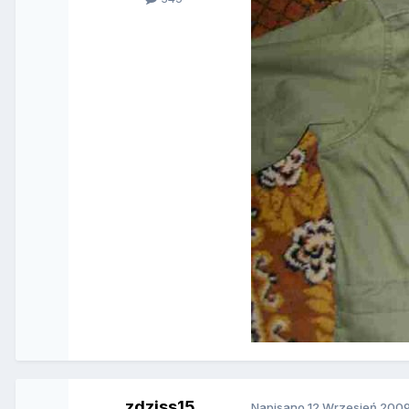
zdziss15
Napisano
12 Wrzesień 200