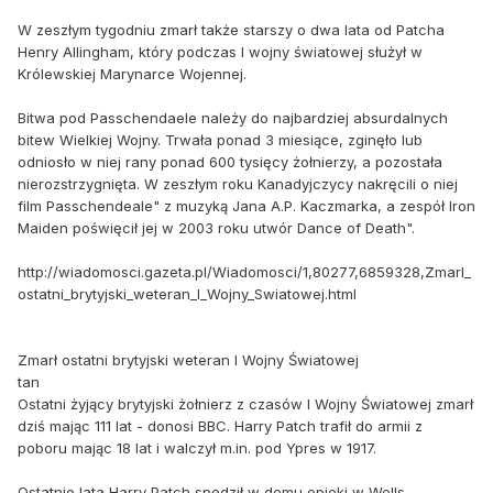
W zeszłym tygodniu zmarł także starszy o dwa lata od Patcha
Henry Allingham, który podczas I wojny światowej służył w
Królewskiej Marynarce Wojennej.
Bitwa pod Passchendaele należy do najbardziej absurdalnych
bitew Wielkiej Wojny. Trwała ponad 3 miesiące, zginęło lub
odniosło w niej rany ponad 600 tysięcy żołnierzy, a pozostała
nierozstrzygnięta. W zeszłym roku Kanadyjczycy nakręcili o niej
film Passchendeale" z muzyką Jana A.P. Kaczmarka, a zespół Iron
Maiden poświęcił jej w 2003 roku utwór Dance of Death".
http://wiadomosci.gazeta.pl/Wiadomosci/1,80277,6859328,Zmarl_
ostatni_brytyjski_weteran_I_Wojny_Swiatowej.html
Zmarł ostatni brytyjski weteran I Wojny Światowej
tan
Ostatni żyjący brytyjski żołnierz z czasów I Wojny Światowej zmarł
dziś mając 111 lat - donosi BBC. Harry Patch trafił do armii z
poboru mając 18 lat i walczył m.in. pod Ypres w 1917.
Ostatnie lata Harry Patch spędził w domu opieki w Wells,