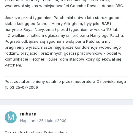
wychował się zaś w miejscowości Coombe Down - donosi BBC.
Jeszcze przed tygodniem Patch miał o dwa lata starszego od
siebie kolegę po fachu - Henry Allingham, były pilot RAF i
marynarz Royal Navy, zmarł przed tygodniem w wieku 113 lat.
- Z wielkim smutkiem ogłaszamy śmierć pana Harry'ego Patcha.
Pogrzeb odbędzie się zgodnie z wolą pana Patcha, a my
pragniemy wyrazić nasze najgłębsze kondolencje wobec jego
rodziny, przyjaciół, oraz innych gości i pracowników - podał w
komunikacie Fletcher House, dom starców który opiekował się
Patchem.
Post został zmieniony ostatnio przez moderatora Czlowieksniegu
15:03 25-07-2009
mihura
Napisano
25 Lipiec 2009
Taka cyfra,to chyba-Dziedzictwo.