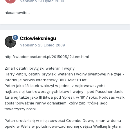
Napisano
19 Lipiec 2009
niesamowite...
Czlowieksniegu
Napisano
25 Lipiec 2009
http://wiadomosci.onet.pl/2015005,12,item.html
Zmarł ostatni brytyjski weteran I wojny
Harry Patch, ostatni brytyjski weteran I wojny światowej nie żyje -
informuje serwis internetowy BBC. Miał 111 lat.
Patch jako 18-latek walczył w jednej z najkrwawszych i
najbardziej kontrowersyjnych bitew I wojny - pod Passchendaele
(znanej także jako III Bitwa pod Ypres), w 1917 roku. Podczas walk
został poważnie ranny odłamkiem, który zabił trójkę jego
towarzyszy broni.
Patch urodził się w miejscowości Coombe Down, zmarł w domu
opieki w Wells w południowo-zachodniej części Wielkiej Brytanii.