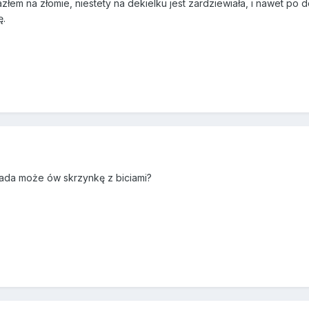
lazłem na złomie, niestety na dekielku jest zardziewiała, i nawet p
ę.
siada może ów skrzynkę z biciami?