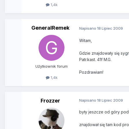
1,4k
GeneralRemek
Napisano
18 Lipiec 2009
Witam,
Gdzie znajdowały się sygn
Patr.kast. 41f M.G.
Użytkownik forum
Pozdrawiam!
1,4k
Frozzer
Napisano
18 Lipiec 2009
były jeszcze od góry pod
znajdował się tam kod pro