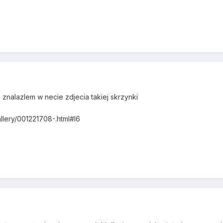
 znalazlem w necie zdjecia takiej skrzynki
allery/001221708-.html#I6