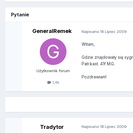
Pytanie
GeneralRemek
Napisano
18 Lipiec 2009
Witam,
Gdzie znajdowały się sygn
Patr.kast. 41f M.G.
Użytkownik forum
Pozdrawiam!
1,4k
Tradytor
Napisano
18 Lipiec 2009