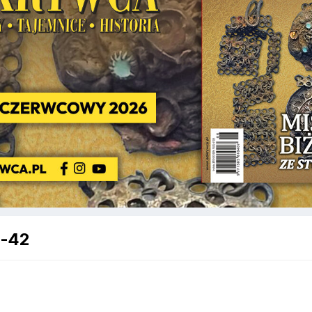
G-42
,