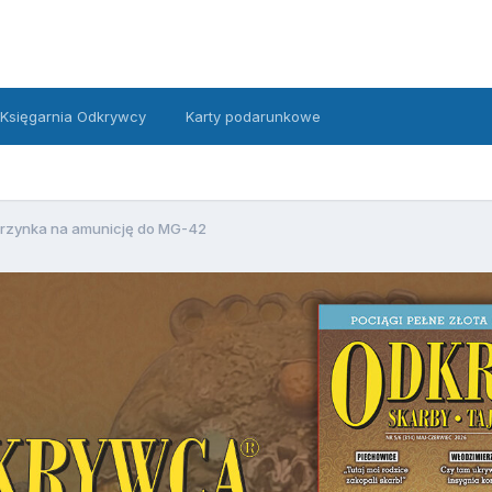
Księgarnia Odkrywcy
Karty podarunkowe
rzynka na amunicję do MG-42