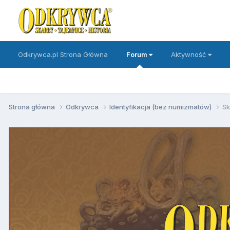
Odkrywca.pl Strona Główna
Forum
Aktywność
Strona główna
Odkrywca
Identyfikacja (bez numizmatów)
Sk