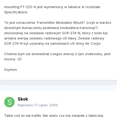
mounting FT-225-A jest wymieniony w tabelce w rozdziale
Specifications.
To jest oznaczenie Transmitter Modulator Mount" (czyli w bardzo
dowolnym tlumaczeniu podstawa modulatora transmisji")
stosowanej na zestawie radiowym SCR-274-N, ktory z kolei byl
armijna wersja zestawu radiowego US Navy. Zestaw radiowy
SCR-274-N byl uzywany na samolotach US Army Air Corps.
Chetnie bym sie dowiedzial czegos wiecej o tym znalezisku, jesli
mozna. :O)
Szymon.
Skok
Napisano
17 Lipiec 2009
Takie coś mi się trafiło. Nie wiem czy ma związek z tabliczką.