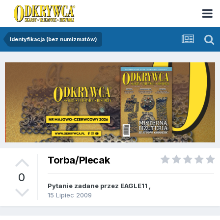
Identyfikacja (bez numizmatów)
Torba/Plecak
0
Pytanie zadane przez
EAGLE11
,
15 Lipiec 2009