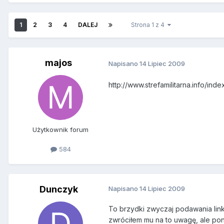
1
2
3
4
DALEJ
Strona 1 z 4
majos
Napisano
14 Lipiec 2009
http://www.strefamilitarna.info/i
Użytkownik forum
584
Dunczyk
Napisano
14 Lipiec 2009
To brzydki zwyczaj podawania linki
zwróciłem mu na to uwagę, ale poni