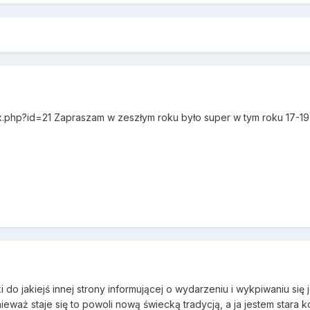
ndex.php?id=21 Zapraszam w zeszłym roku było super w tym roku 17-
 do jakiejś innej strony informującej o wydarzeniu i wykpiwaniu si
eważ staje się to powoli nową świecką tradycją, a ja jestem stara k