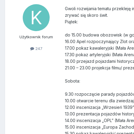
Gwoli rozwijania tematu przekleję 
zrywać się skoro świt.
Piątek:
do 15.00 budowa obozowisk (w go
Użytkownik forum
16.00 Apel rozpoczynający Zlot or
17.00 pokaz kawaleryjski (Mała Ar
247
17.30 pokaz artyleryjski (Mała Aren
18.00 przejazd pojazdami historyc
21.00 – 23.00 projekcja filmu/ pr
Sobota:
9.30 rozpoczęcie parady pojazdów 
10.00 otwarcie terenu dla zwiedza
12.00 inscenizacja „Wrzesień 1939
13.00 prezentacja pojazdów histo
14.00 inscenizacja „OPL” (Mała Are
15.00 inscenizacja „Europa Zachod
15.30 pokaz kawaleryjski/ prezent