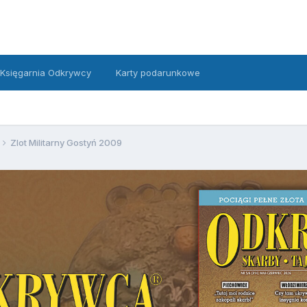
Księgarnia Odkrywcy
Karty podarunkowe
Zlot Militarny Gostyń 2009