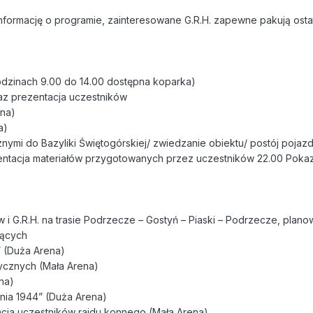
informację o programie, zainteresowane G.R.H. zapewne pakują ostat
dzinach 9.00 do 14.00 dostępna koparka)
az prezentacja uczestników
ena)
a)
znymi do Bazyliki Świętogórskiej/ zwiedzanie obiektu/ postój poja
ezentacja materiałów przygotowanych przez uczestników 22.00 Poka
i G.R.H. na trasie Podrzecze – Gostyń – Piaski – Podrzecze, plan
jących
” (Duża Arena)
rycznych (Mała Arena)
na)
nia 1944” (Duża Arena)
acja uczestników rajdu konnego (Mała Arena)