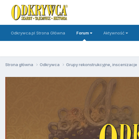
Odkrywca.pl Strona Główna
Forum
Aktywność
Strona główna
Odkrywca
Grupy rekonstrukcyjne, inscenizacje