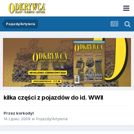
Pojazdy/Artyleria
kilka części z pojazdów do id. WWII
Przez
korkodyl
14 Lipiec 2009
w
Pojazdy/Artyleria