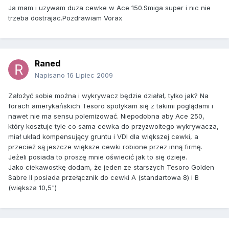
Ja mam i uzywam duza cewke w Ace 150.Smiga super i nic nie
trzeba dostrajac.Pozdrawiam Vorax
Raned
Napisano
16 Lipiec 2009
Założyć sobie można i wykrywacz będzie działał, tylko jak? Na
forach amerykańskich Tesoro spotykam się z takimi poglądami i
nawet nie ma sensu polemizować. Niepodobna aby Ace 250,
który kosztuje tyle co sama cewka do przyzwoitego wykrywacza,
miał układ kompensujący gruntu i VDI dla większej cewki, a
przecież są jeszcze większe cewki robione przez inną firmę.
Jeżeli posiada to proszę mnie oświecić jak to się dzieje.
Jako ciekawostkę dodam, że jeden ze starszych Tesoro Golden
Sabre II posiada przełącznik do cewki A (standartowa 8) i B
(większa 10,5")