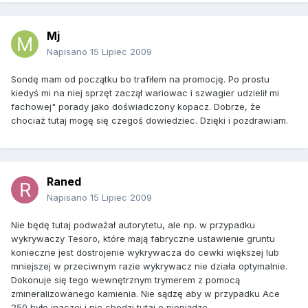
Mj
Napisano
15 Lipiec 2009
Sondę mam od początku bo trafiłem na promocję. Po prostu
kiedyś mi na niej sprzęt zaczął wariowac i szwagier udzielił mi
fachowej" porady jako doświadczony kopacz. Dobrze, że
chociaż tutaj mogę się czegoś dowiedziec. Dzięki i pozdrawiam.
Raned
Napisano
15 Lipiec 2009
Nie będę tutaj podważał autorytetu, ale np. w przypadku
wykrywaczy Tesoro, które mają fabryczne ustawienie gruntu
konieczne jest dostrojenie wykrywacza do cewki większej lub
mniejszej w przeciwnym razie wykrywacz nie działa optymalnie.
Dokonuje się tego wewnętrznym trymerem z pomocą
zmineralizowanego kamienia. Nie sądzę aby w przypadku Ace
250 było inaczej i nie chodzi tutaj o pieniądze.