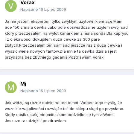
Vorax
Napisano
16 Lipiec 2009
Ja nie jestem ekspertem tylko zwyklym uzytownikiem ace.Mam
ace 150 z mala cewka.Jako pole doswiadczalne uzylem swoj sad
ktory przeczesalem na wylot kanarkiem z mala sonda.Dla kaprysu
i z ciekawosci dokupilem duza cewke za 300 pare
zlotych.Przeczesalem ten sam sad jeszcze raz z duza cewka i
wyszlo wiele nowych fantow.Dla mnie ta cewka dziala i jest
przydatna bez zbytniego gadania.Pozdrawiam Vorax
Mj
Napisano
16 Lipiec 2009
Jak widzę są różne opinie na ten temat. Wobec tego myślę, że
wszelkie wątpliwości rozwiąże tel. do sklepu skąd go przysłano.
Kiedy cosik ustalę nieomieszkam podzielic się tym z Wami.
Jeszcze raz dzięki i pozdrawiam.