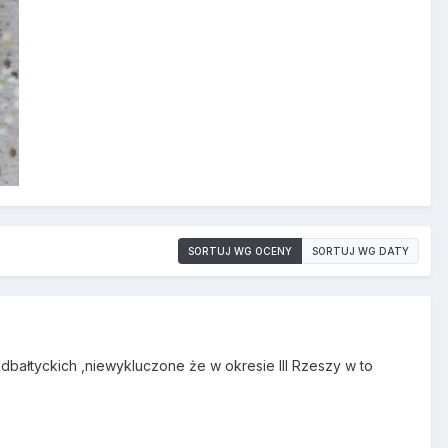
SORTUJ WG OCENY
SORTUJ WG DATY
dbałtyckich ,niewykluczone że w okresie III Rzeszy w to