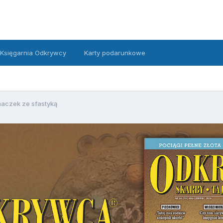
Księgarnia Odkrywcy
Karty podarunkowe
aczek ze sfastyką