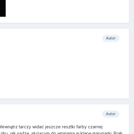
Autor
Autor
ewnątrz tarczy widać jeszcze resztki farby czarnej
czku, jak sądzę, służącym do wpinania w klapę marynarki. Brak