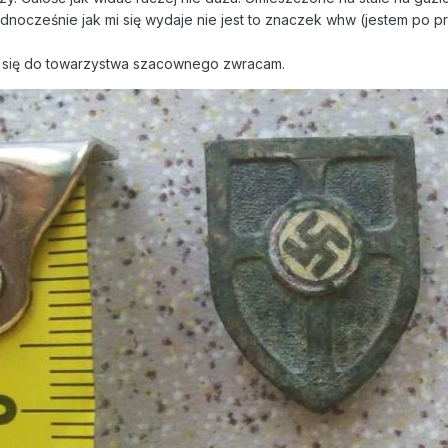
ednocześnie jak mi się wydaje nie jest to znaczek whw (jestem po 
 się do towarzystwa szacownego zwracam.