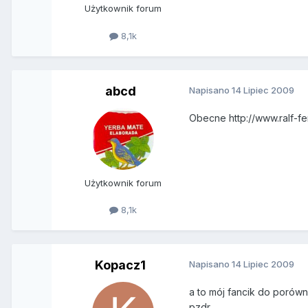
Użytkownik forum
8,1k
abcd
Napisano
14 Lipiec 2009
Obecne http://www.ralf-fe
Użytkownik forum
8,1k
Kopacz1
Napisano
14 Lipiec 2009
a to mój fancik do porówn
pzdr.