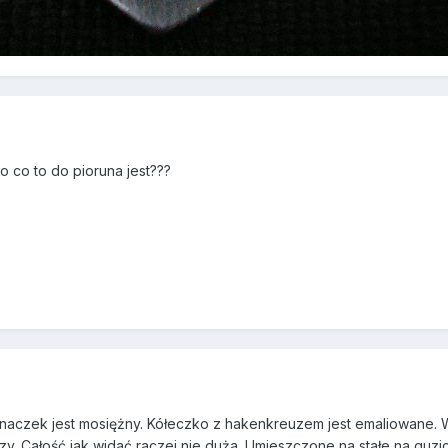
o co to do pioruna jest???
Znaczek jest mosiężny. Kółeczko z hakenkreuzem jest emaliowane. W
czy. Całość jak widać raczej nie duża. Umieszczone na stałe na guzi