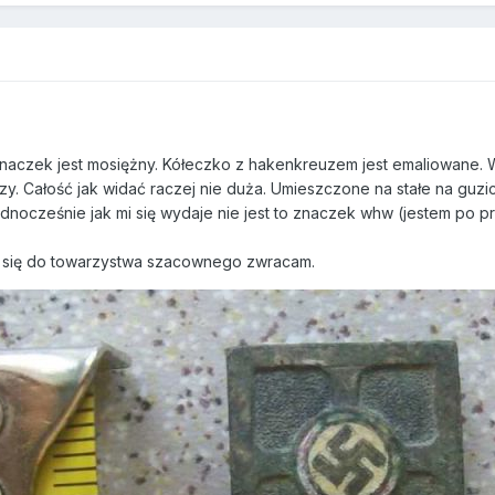
Znaczek jest mosiężny. Kółeczko z hakenkreuzem jest emaliowane. W
czy. Całość jak widać raczej nie duża. Umieszczone na stałe na guzi
ednocześnie jak mi się wydaje nie jest to znaczek whw (jestem po 
 się do towarzystwa szacownego zwracam.