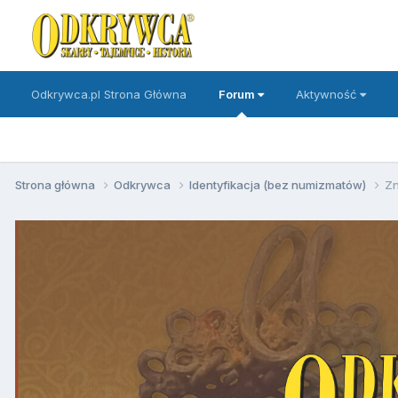
Odkrywca.pl Strona Główna
Forum
Aktywność
Strona główna
Odkrywca
Identyfikacja (bez numizmatów)
Zn