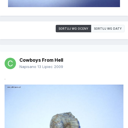
SORTUJ WG OCENY
SORTUJ WG DATY
Cowboys From Hell
Napisano
13 Lipiec 2009
.