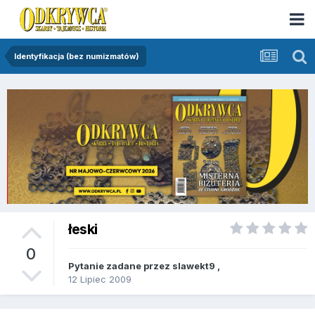
Identyfikacja (bez numizmatów)
łeski
0
Pytanie zadane przez
slawekt9
,
12 Lipiec 2009