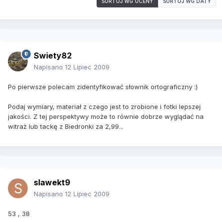
SORTUJ WG OCENY
SORTUJ WG DATY
Swiety82
Napisano
12 Lipiec 2009
Po pierwsze polecam zidentyfikować słownik ortograficzny :)
Podaj wymiary, materiał z czego jest to zrobione i fotki lepszej
jakości. Z tej perspektywy może to równie dobrze wyglądać na
witraż lub tackę z Biedronki za 2,99...
slawekt9
Napisano
12 Lipiec 2009
53 , 38