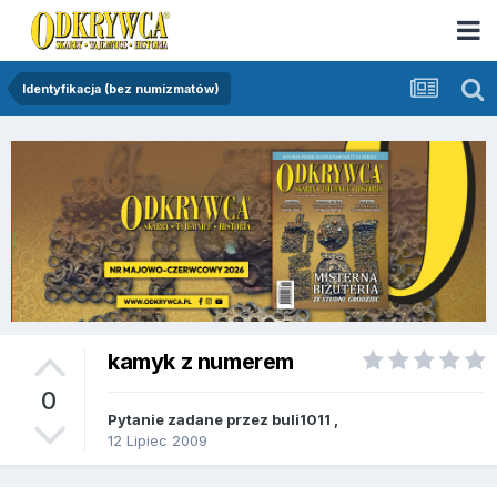
Identyfikacja (bez numizmatów)
kamyk z numerem
0
Pytanie zadane przez
buli1011
,
12 Lipiec 2009