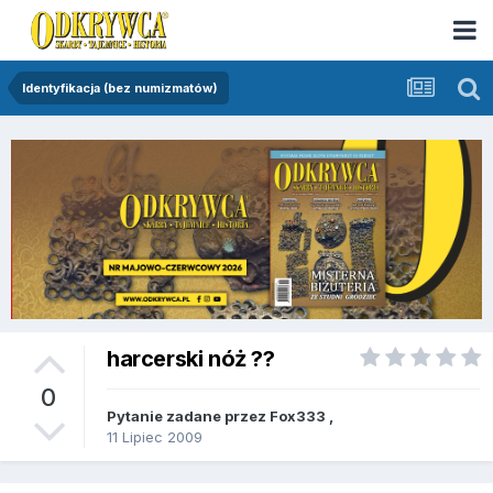
Identyfikacja (bez numizmatów)
harcerski nóż ??
0
Pytanie zadane przez
Fox333
,
11 Lipiec 2009