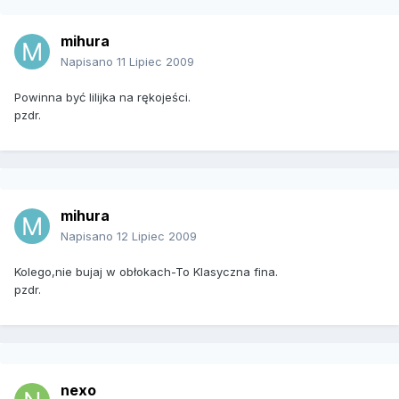
mihura
Napisano
11 Lipiec 2009
Powinna być lilijka na rękojeści.
pzdr.
mihura
Napisano
12 Lipiec 2009
Kolego,nie bujaj w obłokach-To Klasyczna fina.
pzdr.
nexo