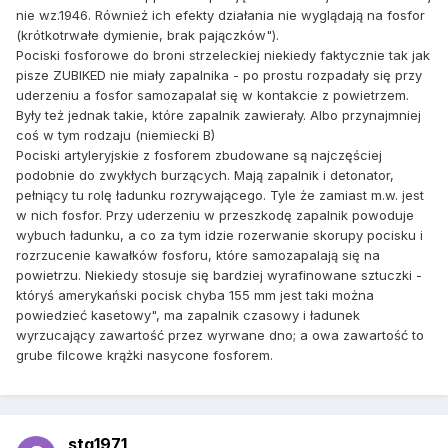
nie wz.1946. Również ich efekty działania nie wyglądają na fosfor
(krótkotrwałe dymienie, brak pajączków").
Pociski fosforowe do broni strzeleckiej niekiedy faktycznie tak jak
pisze ZUBIKED nie miały zapalnika - po prostu rozpadały się przy
uderzeniu a fosfor samozapalał się w kontakcie z powietrzem.
Były też jednak takie, które zapalnik zawierały. Albo przynajmniej
coś w tym rodzaju (niemiecki B)
Pociski artyleryjskie z fosforem zbudowane są najczęściej
podobnie do zwykłych burzących. Mają zapalnik i detonator,
pełniący tu rolę ładunku rozrywającego. Tyle że zamiast m.w. jest
w nich fosfor. Przy uderzeniu w przeszkodę zapalnik powoduje
wybuch ładunku, a co za tym idzie rozerwanie skorupy pocisku i
rozrzucenie kawałków fosforu, które samozapalają się na
powietrzu. Niekiedy stosuje się bardziej wyrafinowane sztuczki -
któryś amerykański pocisk chyba 155 mm jest taki można
powiedzieć kasetowy", ma zapalnik czasowy i ładunek
wyrzucający zawartość przez wyrwane dno; a owa zawartość to
grube filcowe krążki nasycone fosforem.
stg1971