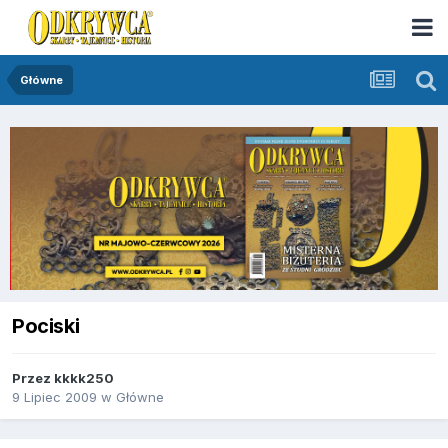
Główne
Pociski
Przez
kkkk250
9 Lipiec 2009
w
Główne