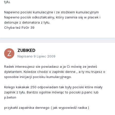
tyłu.
Napewno pociski kumulacyjne i ze stożkiem kumulacyjnym
Napewno pocisk odkształcalny, który zaminia się w placek i
detonuje z detonatora z tyłu.
Chyba też PzGr 39
ZUBIKED
Napisano
9 Lipiec 2009
Radek interesujesz sie powiadasz a ja Ci mówię ze jesteś
dyletantem. Koledze chodzi o zaplniki denne , a ty mu trujesz o
sposobie inicjacji pocisku kumulacyjnego.
Kolego kakakak 250 odpowiadam tak były pociski które miały
zaplnik z tyłu. Bardzo ogolnie mówiąc to pociski p.panc lub
p.beton
przykałd zapalnika dennego ( jak wypowiedź radka )