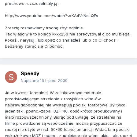
prochowe rozszczelniały ją .
http://www.youtube.com/watch?v=KA4V-NoLQFs
Zresztą rozmawiamy trochę zbyt ogólnie.
Tak wlaściwie to kolego kkkk250 nie sprecyzował o co mu biega.
Pokaż , narysuj , lub opisz co znalazłeś lub o co Ci chodzi i
bedziemy starać sie Ci pomóc
Speedy
Napisano
16 Lipiec 2009
Ja w kwestii formalnej. W zalinkowanym materiale
przedstawiającym strzelanie z rosyjskich wkm-ów
najprawdopodobniej nie występują pociski fosforowe. Był tylko
jeden taki, ppanc.-zapal. BZF-46, dość krótko produkowany i
mało rozpowszechniony. Biorąc pod uwagę, że strzelania na
filmie prowadzone są współcześnie, można przypuszczać że
raczej nie użyto w nich 50-60-letniej amunicji. Widać tam pociski
wskaźnikowe MDZ i ppanc.-zapalające nie wiem jakie - ale raczej