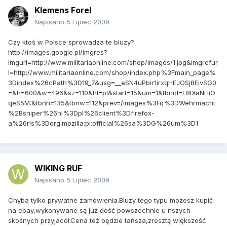
Klemens Forel
Napisano
5 Lipiec 2009
Czy ktoś w Polsce sprowadza te bluzy?
http://images.google.pl/imgres?
imgurl=http://www.militariaonline.com/shop/images/1.jpg&imgrefur
l=http://www.militariaonline.com/shop/index.php%3Fmain_page%
3Dindex%26cPath%3D19_7&usg=__eSN4uPbir1irxqHEJOSj8EivSG0
=&h=600&w=496&sz=110&hl=pl&start=15&um=1&tbnid=L8lXaNHiO
qeS5M:&tbnh=135&tbnw=112&prev=/images%3Fq%3DWehrmacht
%2Bsniper%26hl%3Dpl%26client%3Dfirefox-
a%26rls%3Dorg.mozilla:pl:official%26sa%3DG%26um%3D1
WIKING RUF
Napisano
5 Lipiec 2009
Chyba tylko prywatne zamówienia.Bluzy tego typu możesz kupić
na ebay,wykonywane są już dość powszechnie u nszych
skośnych przyjacół.Cena też będzie tańsza,zresztą większość