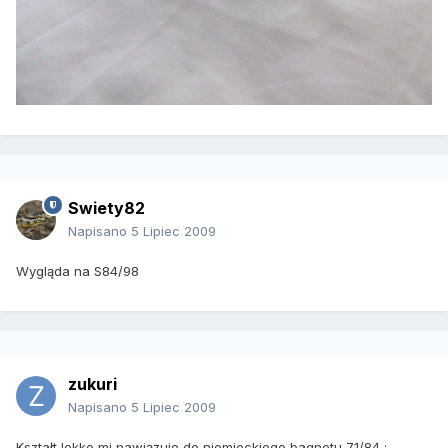
Swiety82
Napisano
5 Lipiec 2009
Wygląda na S84/98
zukuri
Napisano
5 Lipiec 2009
Kształt lekko mi nawiązuje do niemieckiego bagnetu 71/84 :