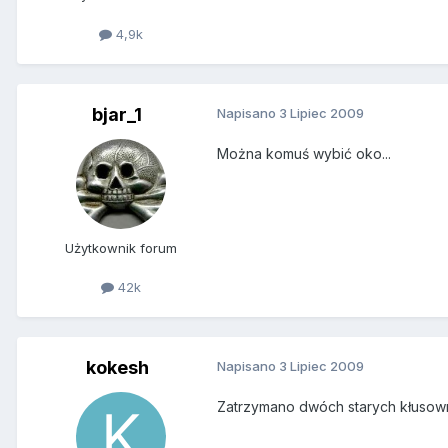
4,9k
bjar_1
Napisano
3 Lipiec 2009
Można komuś wybić oko...
Użytkownik forum
42k
kokesh
Napisano
3 Lipiec 2009
Zatrzymano dwóch starych kłusownik