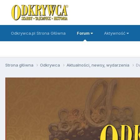
Odkrywca.pl Strona Główna
Forum
Aktywność
Strona główna
Odkrywca
Aktualności, newsy, wydarzenia
D