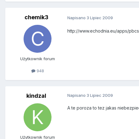
chemik3
Napisano
3 Lipiec 2009
http://www.echodnia.eu/apps/pbc
Użytkownik forum
948
kindzal
Napisano
3 Lipiec 2009
A te poroza to tez jakas niebezpi
Użytkownik forum