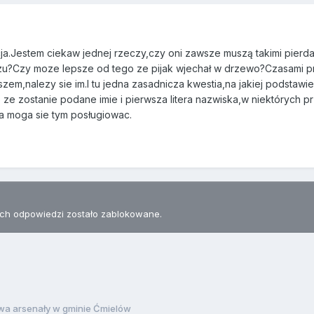
ja.Jestem ciekaw jednej rzeczy,czy oni zawsze muszą takimi pierda
?Czy moze lepsze od tego ze pijak wjechał w drzewo?Czasami prze
m,nalezy sie im.I tu jedna zasadnicza kwestia,na jakiej podstawie m
o ze zostanie podane imie i pierwsza litera nazwiska,w niektórych 
ia moga sie tym posługiowac.
h odpowiedzi zostało zablokowane.
wa arsenały w gminie Ćmielów