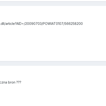
s.dll/article?AID=/20090703/POWIAT0107/566258200
eczna bron ???