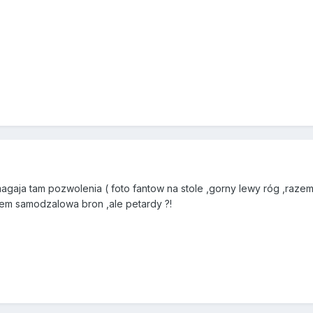
gaja tam pozwolenia ( foto fantow na stole ,gorny lewy róg ,razem 
iem samodzalowa bron ,ale petardy ?!