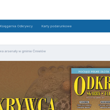
Księgarnia Odkrywcy
Karty podarunkowe
wa arsenały w gminie Ćmielów