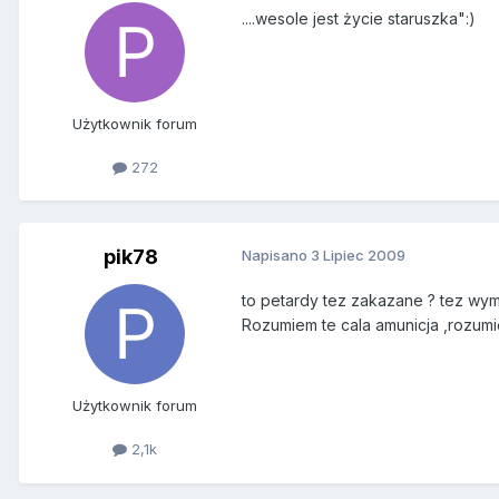
....wesole jest życie staruszka":)
Użytkownik forum
272
pik78
Napisano
3 Lipiec 2009
to petardy tez zakazane ? tez wyma
Rozumiem te cala amunicja ,rozum
Użytkownik forum
2,1k