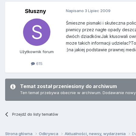
Słuszny
Napisano
3 Lipiec 2009
Śmieszne pismaki i skuteczna polic
piwnicy przez nagłe opady deszczu
dwóch dziadków.Jak kłusowali owsze
moze takich informacji udzielac?T
:)na jakiej podstawie prawnej med
Użytkownik forum
615
Temat został przeniesiony do archiwum
Ten temat przebywa obecnie w archiwum. Dodawanie nowyc
Przejdź do listy tematów
Strona główna
Odkrywca
Aktualności, newsy, wydarzenia
D