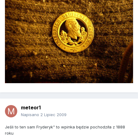
meteor1
Napisano
2 Lipiec 2009
Jeśli to ten sam Fryderyk" to wpinka będzie pochodziła z 1888
roku