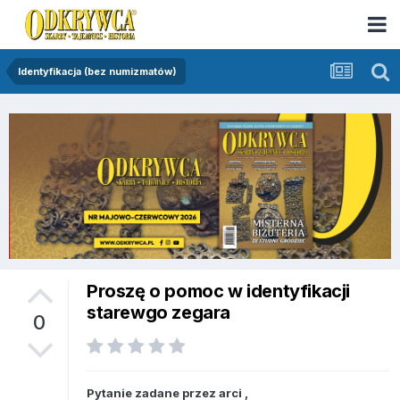
Identyfikacja (bez numizmatów)
Proszę o pomoc w identyfikacji
starewgo zegara
0
Pytanie zadane przez
arci
,