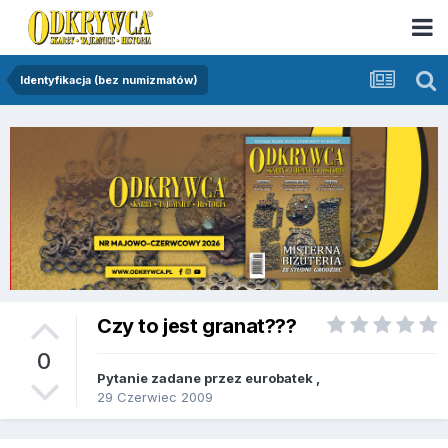
Identyfikacja (bez numizmatów)
Czy to jest granat???
0
Pytanie zadane przez
eurobatek
,
29 Czerwiec 2009