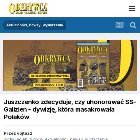
Aktualności, newsy, wydarzenia
Juszczenko zdecyduje, czy uhonorować SS-
Galizien - dywizję, która masakrowała
Polaków
Przez
vojtaz2
28 Kwiecień 2009
w
Aktualności, newsy, wydarzenia