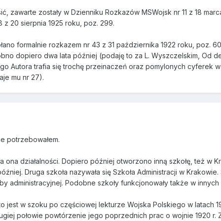
, zawarte zostały w Dzienniku Rozkazów MSWojsk nr 11 z 18 marca 
z 20 sierpnia 1925 roku, poz. 299.
no formalnie rozkazem nr 43 z 31 października 1922 roku, poz. 60
bno dopiero dwa lata później (podaję to za L. Wyszczelskim, Od d
o Autora trafia się trochę przeinaczeń oraz pomylonych cyferek w d
aje mu nr 27).
nie potrzebowałem.
ęła ona działalności. Dopiero później otworzono inną szkołę, też w
później. Druga szkoła nazywała się Szkoła Administracji w Krakowie
by administracyjnej. Podobne szkoły funkcjonowały także w innych 
to jest w szoku po częściowej lekturze Wojska Polskiego w latach 1
rugiej połowie powtórzenie jego poprzednich prac o wojnie 1920 r.