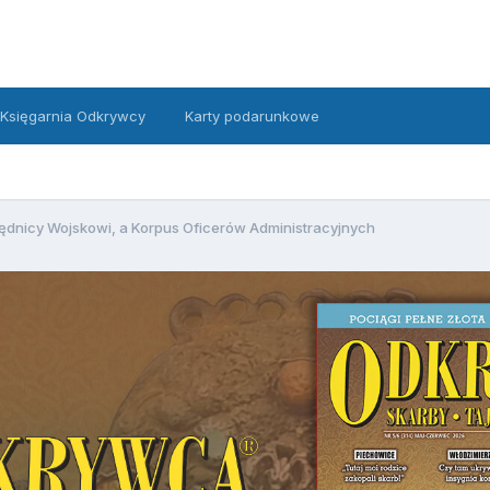
Księgarnia Odkrywcy
Karty podarunkowe
ędnicy Wojskowi, a Korpus Oficerów Administracyjnych