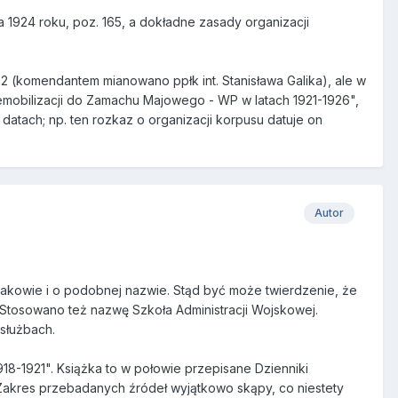
1924 roku, poz. 165, a dokładne zasady organizacji
2 (komendantem mianowano ppłk int. Stanisława Galika), ale w
emobilizacji do Zamachu Majowego - WP w latach 1921-1926",
atach; np. ten rozkaz o organizacji korpusu datuje on
Autor
 Krakowie i o podobnej nazwie. Stąd być może twierdzenie, że
. Stosowano też nazwę Szkoła Administracji Wojskowej.
służbach.
918-1921". Książka to w połowie przepisane Dzienniki
 Zakres przebadanych źródeł wyjątkowo skąpy, co niestety