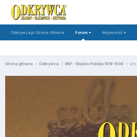
Odkrywca.pl Strona Główna
Forum
Aktywność
Strona główna
Odkrywca
IIRP - Wojsko Polskie 1918-1939
Urz