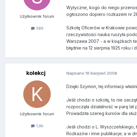
Wytyczne, kogo do niego przenosić
ogłoszono dopiero rozkazem nr 28 
Użytkownik forum
Szkołę Oficerów w Krakowie powoła
589
rzeczywistości nauka ruszyła podo
Warszawa 2007 - a w książkach teg
błędnie na 12 sierpnia 1925 roku i d
kolekcj
Napisano
19 Sierpień 2008
Dzięki Szymon, tej informacji właś
Jeśli chodzi o szkołę, to nie zacz
rozpoczęła działalność w parę lat 
Prowadziła szereg kursów dla służ
Użytkownik forum
1,6k
Jeśli chodzi o L. Wyszczelskiego, 
Rozkazów i inne publikacje; a w d