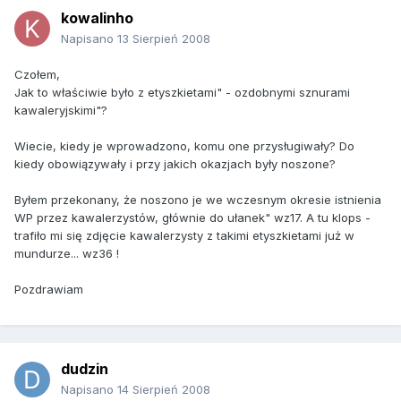
kowalinho
Napisano
13 Sierpień 2008
Czołem,
Jak to właściwie było z etyszkietami" - ozdobnymi sznurami
kawaleryjskimi"?
Wiecie, kiedy je wprowadzono, komu one przysługiwały? Do
kiedy obowiązywały i przy jakich okazjach były noszone?
Byłem przekonany, że noszono je we wczesnym okresie istnienia
WP przez kawalerzystów, głównie do ułanek" wz17. A tu klops -
trafiło mi się zdjęcie kawalerzysty z takimi etyszkietami już w
mundurze... wz36 !
Pozdrawiam
dudzin
Napisano
14 Sierpień 2008