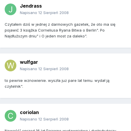
Jendrass
Napisano
12 Sierpień 2008
Czytałem dziś w jednej z darmowych gazetek, że oto ma się
pojawić 3 książka Corneliusa Ryana Bitwa o Berlin". Po
Najdłuższym dniu" i O jeden most za daleko".
wulfgar
Napisano
12 Sierpień 2008
to pewnie wznowienie. wyszła juz pare lat temu. wydał ją
czytelnik".
coriolan
Napisano
12 Sierpień 2008
Nowość" sprzed 16 lat.Pazerne wydawnictwo i dystrybutorzy