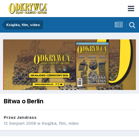
Książka, film, video
Bitwa o Berlin
Przez
Jendrass
12 Sierpień 2008
w
Książka, film, video