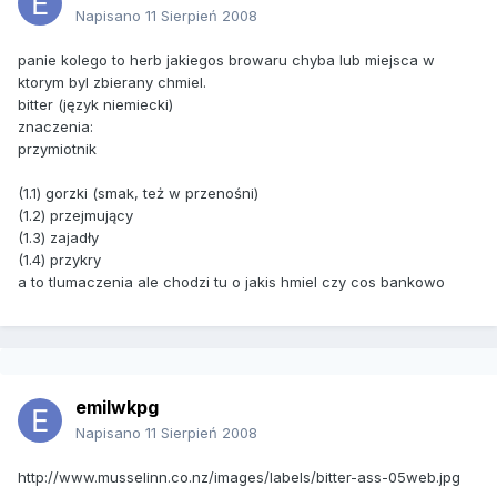
Napisano
11 Sierpień 2008
panie kolego to herb jakiegos browaru chyba lub miejsca w
ktorym byl zbierany chmiel.
bitter (język niemiecki)
znaczenia:
przymiotnik
(1.1) gorzki (smak, też w przenośni)
(1.2) przejmujący
(1.3) zajadły
(1.4) przykry
a to tlumaczenia ale chodzi tu o jakis hmiel czy cos bankowo
emilwkpg
Napisano
11 Sierpień 2008
http://www.musselinn.co.nz/images/labels/bitter-ass-05web.jpg