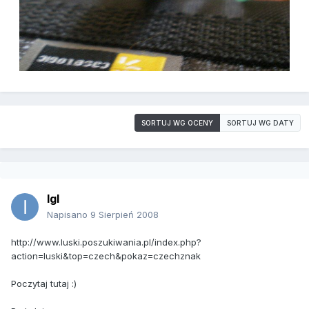
SORTUJ WG OCENY
SORTUJ WG DATY
IgI
Napisano
9 Sierpień 2008
http://www.luski.poszukiwania.pl/index.php?
action=luski&top=czech&pokaz=czechznak
Poczytaj tutaj :)