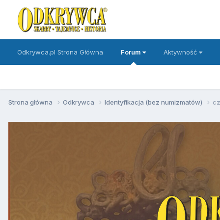
Odkrywca.pl Strona Główna
Forum
Aktywność
Strona główna
Odkrywca
Identyfikacja (bez numizmatów)
c