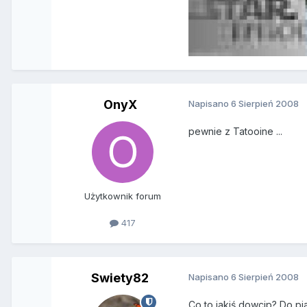
OnyX
Napisano
6 Sierpień 2008
pewnie z Tatooine ...
Użytkownik forum
417
Swiety82
Napisano
6 Sierpień 2008
Co to jakiś dowcip? Do pia