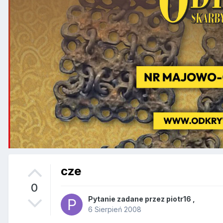
cze
0
Pytanie zadane przez
piotr16
,
6 Sierpień 2008