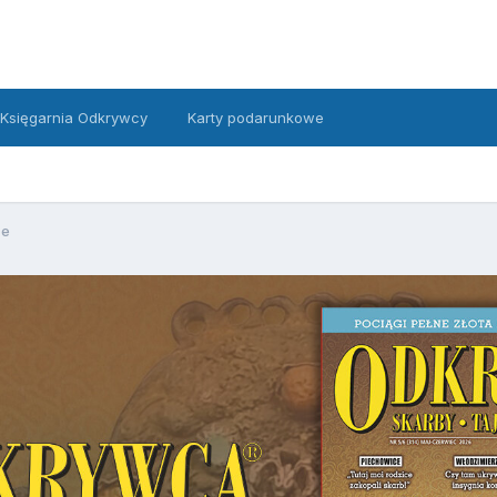
Księgarnia Odkrywcy
Karty podarunkowe
ze