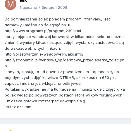
MK
Napisano
7 Sierpień 2008
Do pomniejszania zdjęć polecam program IrfranView, jest
darmowy i można go ściągnąć np. tu:
http://www.programs.pl/program,239.html
korzystając ze wsadowej konwersji w kilkanaście sekund można
zmienić wymiary kilkudziesięciu zdjęć, wystarczy zastosować się
do wskazówek w tych linkach:
http://przetwarzanie-wsadowe.kwako.info/
http://stronamini.pl/windows_xp/darmowa_przegladarka_zdjec.ph
p
i innych, stosuję to od dawna z powodzeniem - opłaca się, do
pojedynczych zdjęć klawisze CTRL+R, szerokość na 650 px,
zapisać i można już wklejać na odkrywcę.
Po takim wykładzie nie ma tłumaczenia i musisz wkleić zdjęć kilka
bo jak widać po powyższych postach sfora wilków forumowych
już czeka gotowa rozszarpać dowcipnisia ;)
Ja też czekam