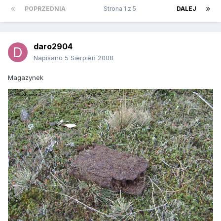
POPRZEDNIA
Strona 1 z 5
DALEJ
daro2904
Napisano
5 Sierpień 2008
Magazynek