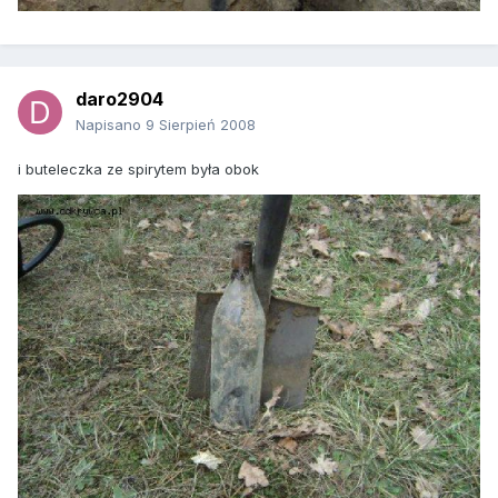
daro2904
Napisano
9 Sierpień 2008
i buteleczka ze spirytem była obok