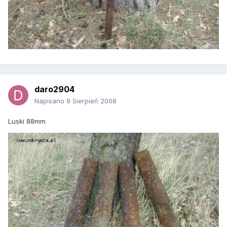
daro2904
Napisano
9 Sierpień 2008
Luski 88mm