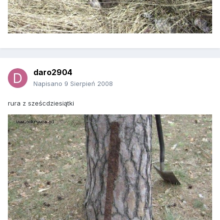
daro2904
Napisano
9 Sierpień 2008
rura z sześcdziesiątki