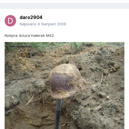
daro2904
Napisano
9 Sierpień 2008
Kolejna dziura Hałerek M42