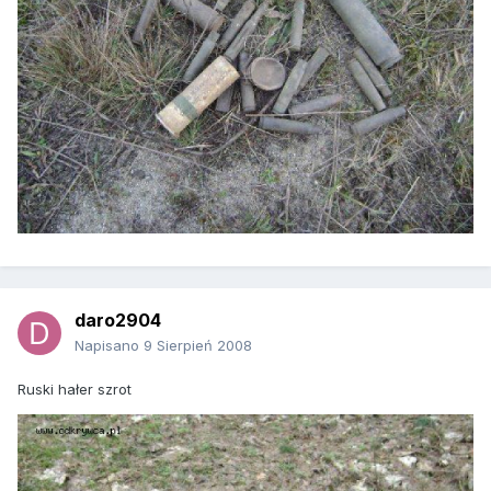
daro2904
Napisano
9 Sierpień 2008
Ruski hałer szrot