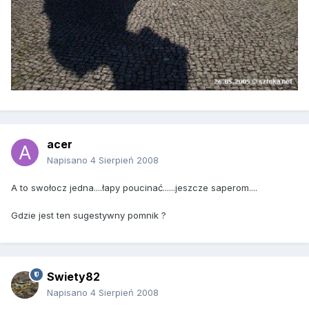
acer
Napisano
4 Sierpień 2008
A to swołocz jedna....łapy poucinać......jeszcze saperom....
Gdzie jest ten sugestywny pomnik ?
Swiety82
Napisano
4 Sierpień 2008