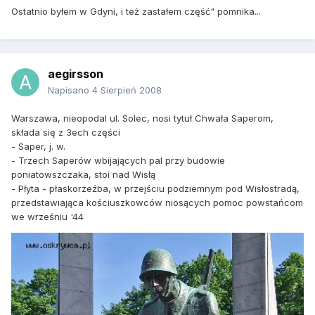
Ostatnio byłem w Gdyni, i też zastałem część" pomnika...
aegirsson
Napisano
4 Sierpień 2008
Warszawa, nieopodal ul. Solec, nosi tytuł Chwała Saperom,
składa się z 3ech części
- Saper, j. w.
- Trzech Saperów wbijających pal przy budowie
poniatowszczaka, stoi nad Wisłą
- Płyta - płaskorzeźba, w przejściu podziemnym pod Wisłostradą,
przedstawiająca kościuszkowców niosących pomoc powstańcom
we wrześniu '44