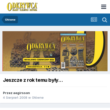
Główne
Jeszcze z rok temu były...
Przez
aegirsson
4 Sierpień 2008
w
Główne