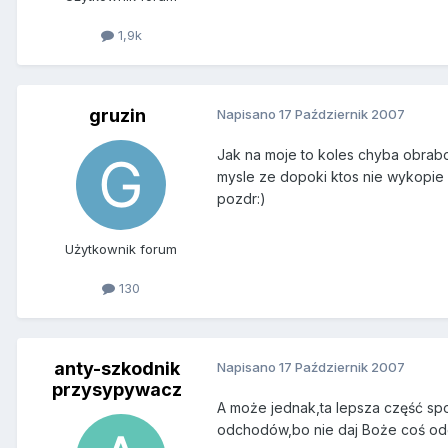
1,9k
gruzin
Napisano
17 Październik 2007
Jak na moje to koles chyba obrabo
mysle ze dopoki ktos nie wykopie 
pozdr:)
Użytkownik forum
130
anty-szkodnik
Napisano
17 Październik 2007
przysypywacz
A może jednak,ta lepsza część sp
odchodów,bo nie daj Boże coś odgr