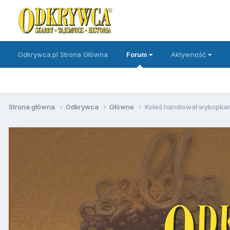
Odkrywca.pl Strona Główna
Forum
Aktywność
Strona główna
Odkrywca
Główne
Koleś handlował wykopkami