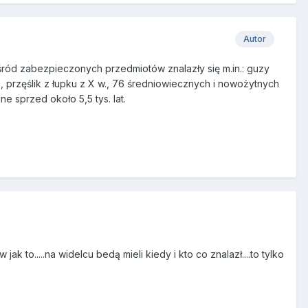
Autor
Wśród zabezpieczonych przedmiotów znalazły się m.in.: guzy
 przęślik z łupku z X w., 76 średniowiecznych i nowożytnych
ne sprzed około 5,5 tys. lat.
k to.....na widelcu bedą mieli kiedy i kto co znalazł....to tylko