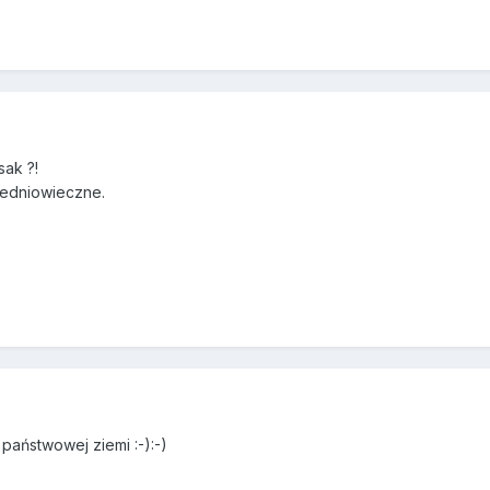
sak ?!
średniowieczne.
 państwowej ziemi :-):-)