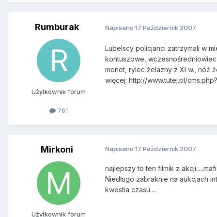
Rumburak
Napisano
17 Październik 2007
Lubelscy policjanci zatrzymali w m
kontuszowe, wczesnośredniowieczne
monet, rylec żelazny z XI w., nóż że
więcej: http://www.tutej.pl/cms.ph
Użytkownik forum
761
Mirkoni
Napisano
17 Październik 2007
najlepszy to ten filmik z akcji.....m
Niedługo zabraknie na aukcjach inte
kwestia czasu....
Użytkownik forum