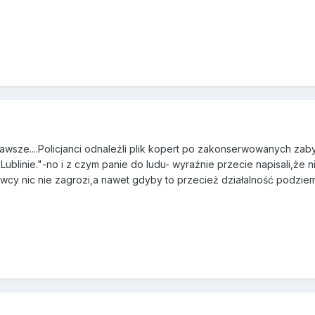
ekawsze....Policjanci odnaleźli plik kopert po zakonserwowanych 
Lublinie."-no i z czym panie do ludu- wyraźnie przecie napisali,że 
ywcy nic nie zagrozi,a nawet gdyby to przecież działalność podzi