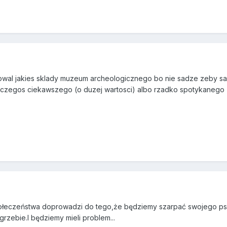
wal jakies sklady muzeum archeologicznego bo nie sadze zeby sam to
czegos ciekawszego (o duzej wartosci) albo rzadko spotykanego (uni
ołeczeństwa doprowadzi do tego,że będziemy szarpać swojego psa 
zebie.I będziemy mieli problem...