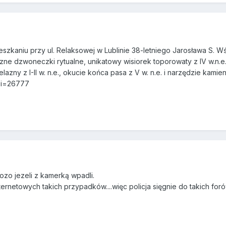
ieszkaniu przy ul. Relaksowej w Lublinie 38-letniego Jarosława S. 
 dzwoneczki rytualne, unikatowy wisiorek toporowaty z IV w.n.e.,
lazny z I-II w. n.e., okucie końca pasa z V w. n.e. i narzędzie kamien
p?i=26777
afiozo jezeli z kamerką wpadli.
rnetowych takich przypadków....więc policja sięgnie do takich forów ja