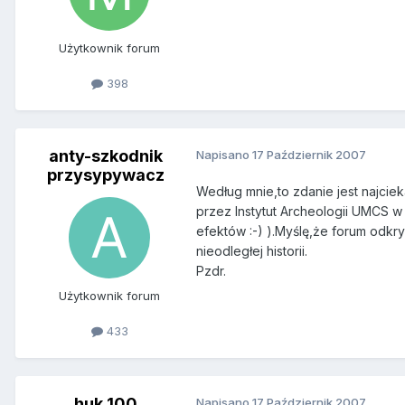
Użytkownik forum
398
anty-szkodnik
Napisano
17 Październik 2007
przysypywacz
Według mnie,to zdanie jest najci
przez Instytut Archeologii UMCS w 
efektów :-) ).Myślę,że forum odkr
nieodległej historii.
Pzdr.
Użytkownik forum
433
huk 100
Napisano
17 Październik 2007