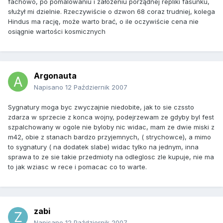
fachowo, po pomalowaniu i załozeniu porządnej repliki fasunku,
służył mi dzielnie. Rzeczywiście o dzwon 68 coraz trudniej, kolega
Hindus ma rację, może warto brać, o ile oczywiście cena nie
osiągnie wartości kosmicznych
Argonauta
Napisano
12 Październik 2007
Sygnatury moga byc zwyczajnie niedobite, jak to sie czssto
zdarza w sprzecie z konca wojny, podejrzewam ze gdyby byl fest
szpalchowany w ogole nie byloby nic widac, mam ze dwie miski z
m42, obie z stanach bardzo przyjemnych, ( strychowce), a mimo
to sygnatury ( na dodatek slabe) widac tylko na jednym, inna
sprawa to ze sie takie przedmioty na odleglosc zle kupuje, nie ma
to jak wziasc w rece i pomacac co to warte.
zabi
Napisano
12 Październik 2007