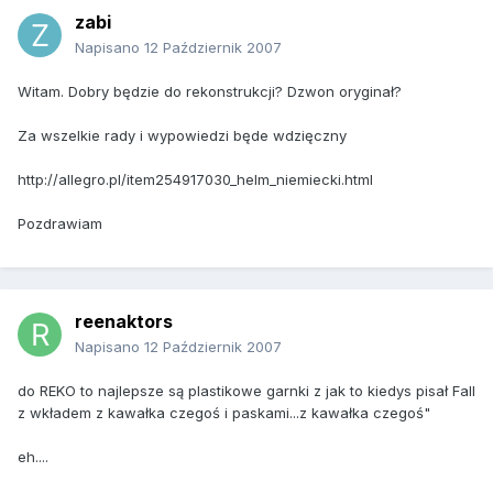
zabi
Napisano
12 Październik 2007
Witam. Dobry będzie do rekonstrukcji? Dzwon oryginał?
Za wszelkie rady i wypowiedzi będe wdzięczny
http://allegro.pl/item254917030_helm_niemiecki.html
Pozdrawiam
reenaktors
Napisano
12 Październik 2007
do REKO to najlepsze są plastikowe garnki z jak to kiedys pisał Fall
z wkładem z kawałka czegoś i paskami...z kawałka czegoś"
eh....