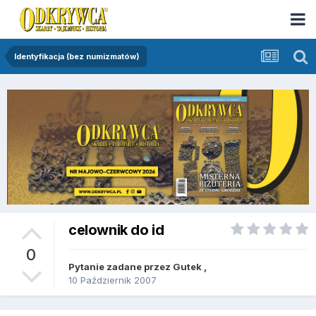
Identyfikacja (bez numizmatów)
celownik do id
0
Pytanie zadane przez
Gutek
,
10 Październik 2007