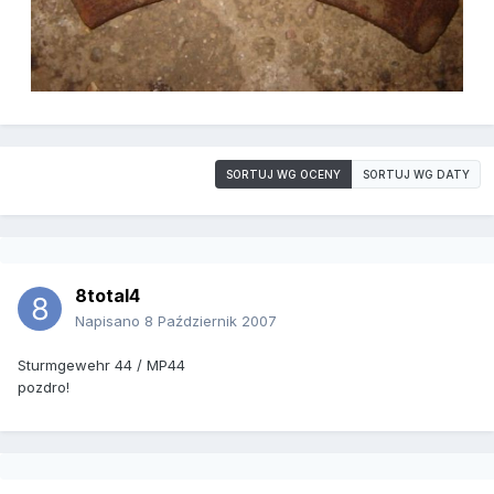
SORTUJ WG OCENY
SORTUJ WG DATY
8total4
Napisano
8 Październik 2007
Sturmgewehr 44 / MP44
pozdro!