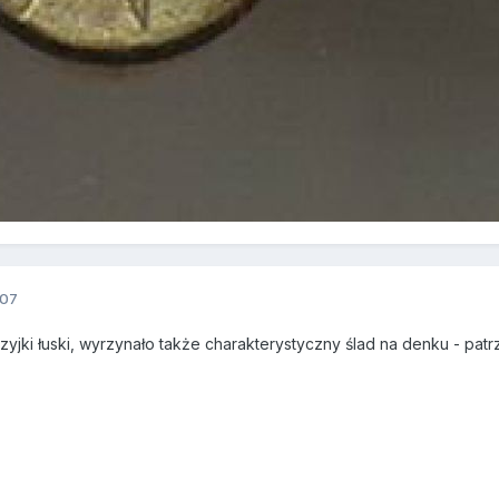
007
yjki łuski, wyrzynało także charakterystyczny ślad na denku - patrz 