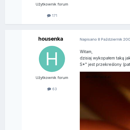
Użytkownik forum
171
housenka
Napisano
8 Październik 20
Witam,
dzisiaj wykopałem taką ja
S*" jest przekreślony (pa
Użytkownik forum
63