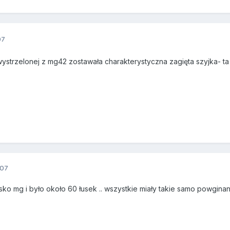
07
ystrzelonej z mg42 zostawała charakterystyczna zagięta szyjka- ta 
007
sko mg i było około 60 łusek .. wszystkie miały takie samo powginan