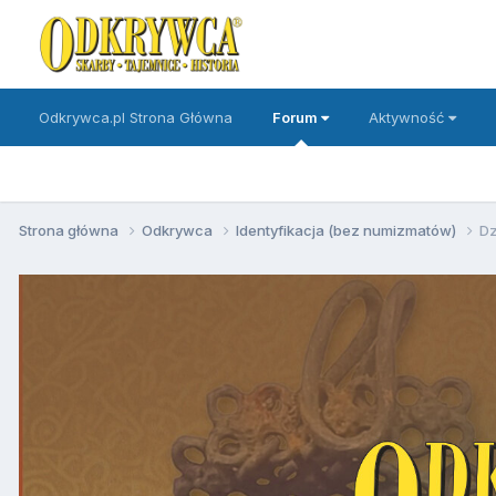
Odkrywca.pl Strona Główna
Forum
Aktywność
Strona główna
Odkrywca
Identyfikacja (bez numizmatów)
Dz