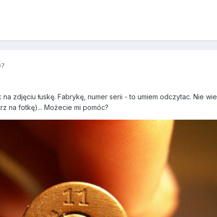
07
k na zdjęciu łuskę. Fabrykę, numer serii - to umiem odczytac. Nie w
trz na fotkę)... Możecie mi pomóc?