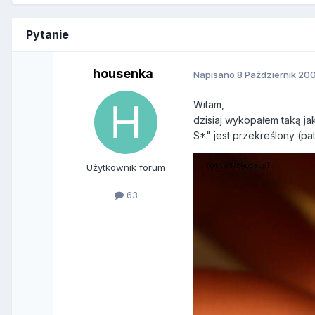
Pytanie
housenka
Napisano
8 Październik 20
Witam,
dzisiaj wykopałem taką ja
S*" jest przekreślony (pa
Użytkownik forum
63