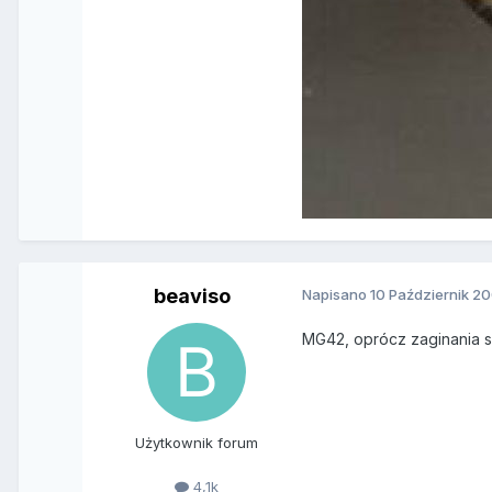
beaviso
Napisano
10 Październik 2
MG42, oprócz zaginania sz
Użytkownik forum
4,1k