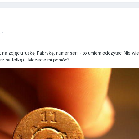
07
k na zdjęciu łuskę. Fabrykę, numer serii - to umiem odczytac. Nie w
trz na fotkę)... Możecie mi pomóc?