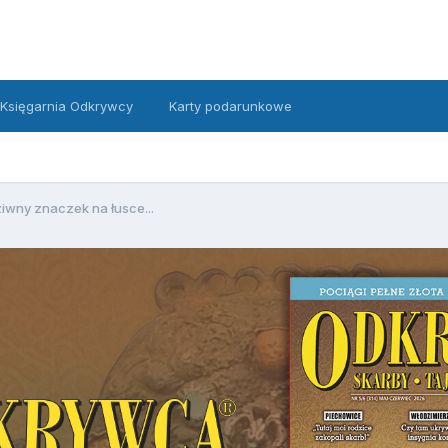
Księgarnia Odkrywcy
Karty podarunkowe
iwny znaczek na łusce...