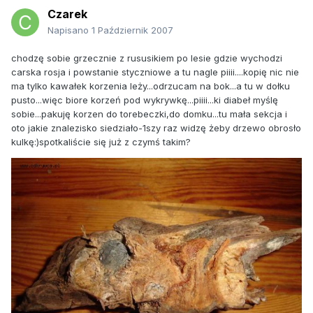
Czarek
Napisano
1 Październik 2007
chodzę sobie grzecznie z rususikiem po lesie gdzie wychodzi
carska rosja i powstanie styczniowe a tu nagle piiii....kopię nic nie
ma tylko kawałek korzenia leży...odrzucam na bok...a tu w dołku
pusto...więc biore korzeń pod wykrywkę...piiii...ki diabeł myślę
sobie...pakuję korzen do torebeczki,do domku...tu mała sekcja i
oto jakie znalezisko siedziało-1szy raz widzę żeby drzewo obrosło
kulkę:)spotkaliście się już z czymś takim?