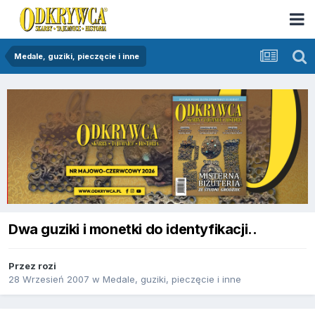
Medale, guziki, pieczęcie i inne
Dwa guziki i monetki do identyfikacji..
Przez
rozi
28 Wrzesień 2007
w
Medale, guziki, pieczęcie i inne