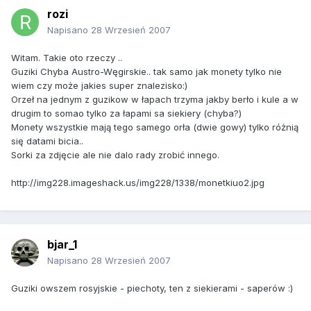
rozi
Napisano
28 Wrzesień 2007
Witam. Takie oto rzeczy ..
Guziki Chyba Austro-Węgirskie.. tak samo jak monety tylko nie
wiem czy może jakies super znalezisko:)
Orzeł na jednym z guzikow w łapach trzyma jakby berło i kule a w
drugim to somao tylko za łapami sa siekiery (chyba?)
Monety wszystkie mają tego samego orła (dwie gowy) tylko różnią
się datami bicia..
Sorki za zdjęcie ale nie dalo rady zrobić innego.
http://img228.imageshack.us/img228/1338/monetkiuo2.jpg
bjar_1
Napisano
28 Wrzesień 2007
Guziki owszem rosyjskie - piechoty, ten z siekierami - saperów :)