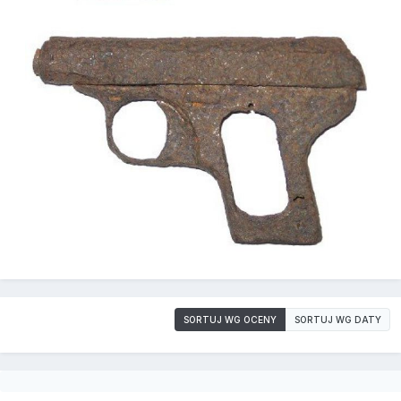
SORTUJ WG OCENY
SORTUJ WG DATY