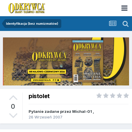
Identyfikacja (bez numizmatów)
pistolet
0
Pytanie zadane przez
Michal-01
,
26 Wrzesień 2007