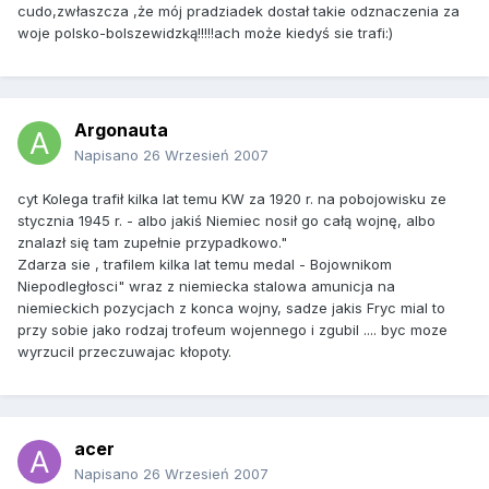
cudo,zwłaszcza ,że mój pradziadek dostał takie odznaczenia za
woje polsko-bolszewidzką!!!!!ach może kiedyś sie trafi:)
Argonauta
Napisano
26 Wrzesień 2007
cyt Kolega trafił kilka lat temu KW za 1920 r. na pobojowisku ze
stycznia 1945 r. - albo jakiś Niemiec nosił go całą wojnę, albo
znalazł się tam zupełnie przypadkowo."
Zdarza sie , trafilem kilka lat temu medal - Bojownikom
Niepodległosci" wraz z niemiecka stalowa amunicja na
niemieckich pozycjach z konca wojny, sadze jakis Fryc mial to
przy sobie jako rodzaj trofeum wojennego i zgubil .... byc moze
wyrzucil przeczuwajac kłopoty.
acer
Napisano
26 Wrzesień 2007