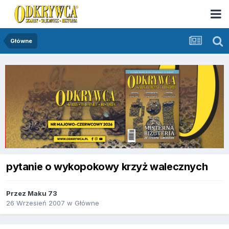
Główne
pytanie o wykopokowy krzyż walecznych
Przez
Maku 73
26 Wrzesień 2007
w
Główne