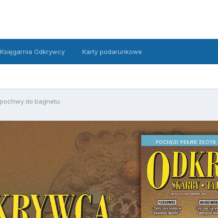
Księgarnia Odkrywcy
Karty podarunkowe
 pochwy do bagnetu