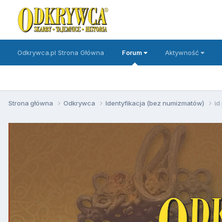
Odkrywca.pl Strona Główna
Forum
Aktywność
Strona główna
Odkrywca
Identyfikacja (bez numizmatów)
id