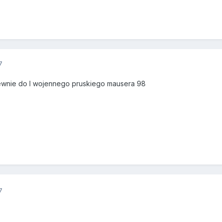
7
 pewnie do I wojennego pruskiego mausera 98
7