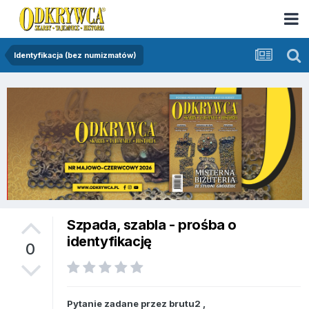
Identyfikacja (bez numizmatów)
Szpada, szabla - prośba o
identyfikację
0
Pytanie zadane przez
brutu2
,