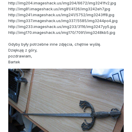
http://img204.imageshack.us/img204/6672/img3241fv2.jpg
http://img81.imageshack.us/img81/4126/img3242eh7.jpg
http://img241.imageshack.us/img241/5752/img3243ff8.jpg
http://img337.imageshack.us/img337/5585/img3244po4.jpg
http://img233.imageshack.us/img233/3116/img3247yy5.jpg
http://img170.imageshack.us/img170/7091/img3248kb5.jpg
Gdyby były potrzebne inne zdjęcia, chętnie wyślę.
Dziękuję z góry,
pozdrawiam,
Bartek