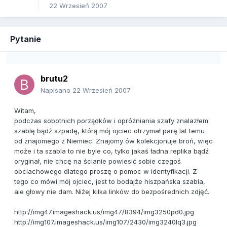
22 Wrzesień 2007
Pytanie
brutu2
Napisano
22 Wrzesień 2007
Witam,
podczas sobotnich porządków i opróżniania szafy znalazłem
szablę bądź szpadę, którą mój ojciec otrzymał parę lat temu
od znajomego z Niemiec. Znajomy ów kolekcjonuje broń, więc
może i ta szabla to nie byle co, tylko jakaś ładna replika bądź
oryginał, nie chcę na ścianie powiesić sobie czegoś
obciachowego dlatego proszę o pomoc w identyfikacji. Z
tego co mówi mój ojciec, jest to bodajże hiszpańska szabla,
ale głowy nie dam. Niżej kilka linków do bezpośrednich zdjęć.
http://img47.imageshack.us/img47/8394/img3250pd0.jpg
http://img107.imageshack.us/img107/2430/img3240lq3.jpg