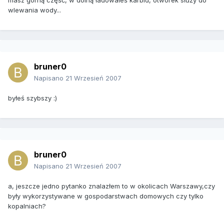
masz górną część, w dolną ładowałeś karbid, otworek służy do
wlewania wody...
bruner0
Napisano
21 Wrzesień 2007
byłeś szybszy :)
bruner0
Napisano
21 Wrzesień 2007
a, jeszcze jedno pytanko znalazłem to w okolicach Warszawy,czy
były wykorzystywane w gospodarstwach domowych czy tylko
kopalniach?