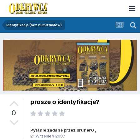
Identyfikacja (bez numizmatów)
prosze o identyfikacje?
0
Pytanie zadane przez
bruner0
,
21 Wrzesień 2007