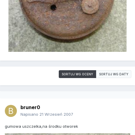
SORTUJ WG OCENY
SORTUJ WG DATY
bruner0
Napisano
21 Wrzesień 2007
gumowa uszczelka,na środku otworek